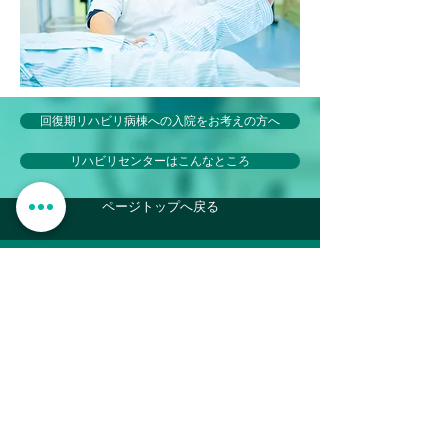
回復期リハビリ病棟への入院をお考えの方へ
リハビリセンターはこんなところ
ページトップへ戻る
〒020-0834 岩手県盛岡市永井12－10
TEL:
019-638-2222
FAX:
019-637-3790
Copyright (C) 盛岡友愛病院 リハビリテーション
センター. All Rights Reserved.
Produced by
DEPOC