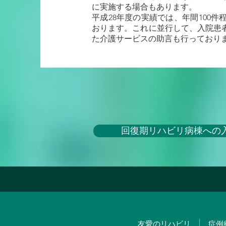
に実施する場合もあります。
平成28年度の実績では、年間100
おります。これに並行して、入院患
た介護サービスの助言も行っており
回復期リハビリ病棟への
友愛のリハビリ
症例